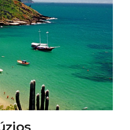
úzios