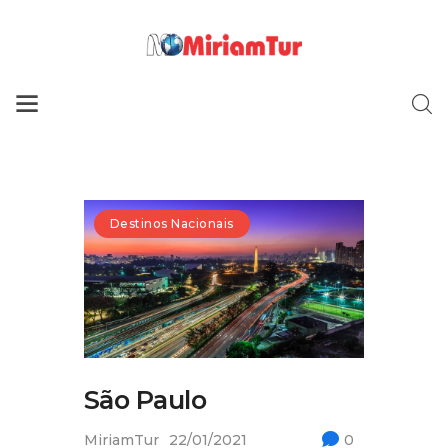
Home
Quem Somos
Destinos Nacionais
Tour Mundo
Dicas Nacionais
Dicas Internacionais
São Paulo
Contato
MiriamTur
22/01/2021
0